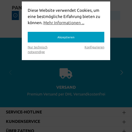
PANTOLETTEN
Diese Website verwendet Cookies, um
Keine Produkte gefunden.
eine bestmögliche Erfahrung bieten zu
können.
Mehr Informationen ...
Akzeptieren
Nur technisch
Konfigurieren
Warum bei uns einkaufen?
notwendige
VERSAND
Premium Versand per DHL Versandkostenfrei
SERVICE-HOTLINE
KUNDENSERVICE
ÜBER ZATENO