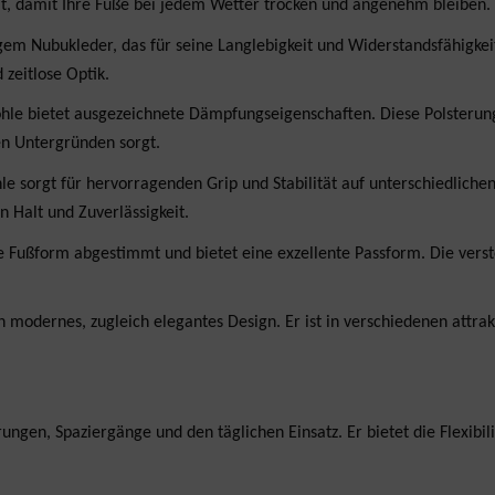
ät, damit Ihre Füße bei jedem Wetter trocken und angenehm bleiben.
em Nubukleder, das für seine Langlebigkeit und Widerstandsfähigkeit
 zeitlose Optik.
hle bietet ausgezeichnete Dämpfungseigenschaften. Diese Polsterung 
en Untergründen sorgt.
 sorgt für hervorragenden Grip und Stabilität auf unterschiedliche
 Halt und Zuverlässigkeit.
he Fußform abgestimmt und bietet eine exzellente Passform. Die vers
modernes, zugleich elegantes Design. Er ist in verschiedenen attrakt
gen, Spaziergänge und den täglichen Einsatz. Er bietet die Flexibili