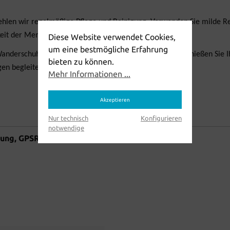
len wir regelmäßige Pflege und Reinigung. Verwenden Sie milde Rei
gkeit der Membran zu bewahren.
Diese Website verwendet Cookies,
um eine bestmögliche Erfahrung
anderschuh, der Komfort, Robustheit und Stil vereint. Genießen Si
bieten zu können.
en begleitet.
Mehr Informationen ...
Akzeptieren
Nur technisch
Konfigurieren
notwendige
nung, GPSR)