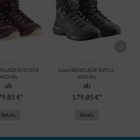
nen
ttliche Bewertung von 0 von 5 Sternen
Durchschnittliche Bewertung von 0 von
NEGADE EVO GTX
Lowa RENEGADE EVO LL
MID Ws
MID Ws
ab
ab
79,85 €*
179,85 €*
Details
Details