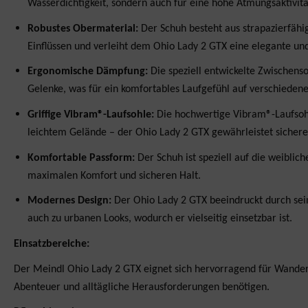
Wasserdichtigkeit, sondern auch für eine hohe Atmungsaktivit
Robustes Obermaterial:
Der Schuh besteht aus strapazierfähig
Einflüssen und verleiht dem Ohio Lady 2 GTX eine elegante und
Ergonomische Dämpfung:
Die speziell entwickelte Zwischenso
Gelenke, was für ein komfortables Laufgefühl auf verschieden
Griffige Vibram®-Laufsohle:
Die hochwertige Vibram®-Laufsohle
leichtem Gelände – der Ohio Lady 2 GTX gewährleistet sicheren
Komfortable Passform:
Der Schuh ist speziell auf die weiblic
maximalen Komfort und sicheren Halt.
Modernes Design:
Der Ohio Lady 2 GTX beeindruckt durch sein 
auch zu urbanen Looks, wodurch er vielseitig einsetzbar ist.
Einsatzbereiche:
Der Meindl Ohio Lady 2 GTX eignet sich hervorragend für Wanderun
Abenteuer und alltägliche Herausforderungen benötigen.