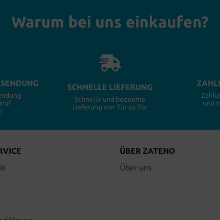
Warum bei uns einkaufen?
KSENDUNG
ZAHL
SCHNELLE LIEFERUNG
sendung
Zahlu
Schnelle und bequeme
rruf
und 
Lieferung von Tür zu Tür
)
RVICE
ÜBER ZATENO
le
Über uns