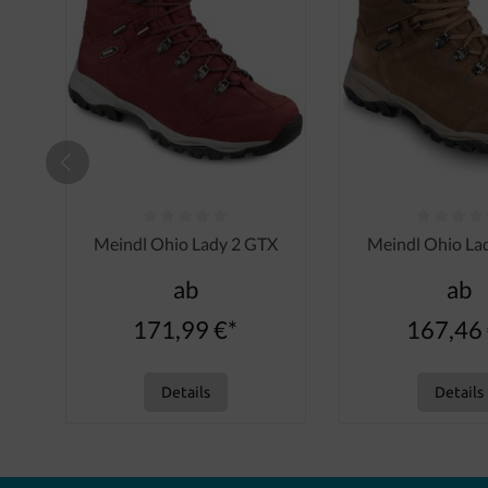
Durchschnittliche Bewertung von 0 von 5 Sternen
Durchschnittliche
Meindl Ohio Lady 2 GTX
Meindl Ohio La
ab
ab
171,99 €*
167,46 
Details
Details