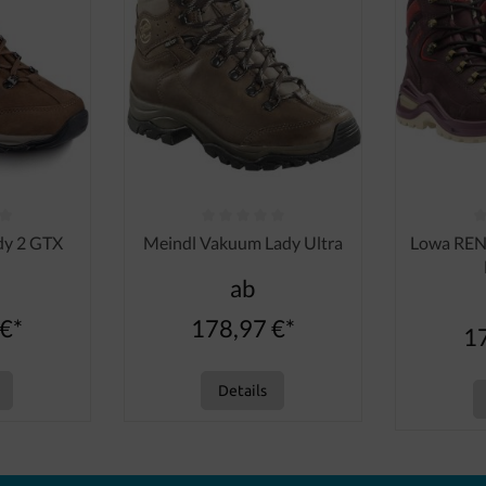
 Bewertung von 0 von 5 Sternen
Durchschnittliche Bewertung von 0 von 5 Ster
Durchschni
dy 2 GTX
Meindl Vakuum Lady Ultra
Lowa RE
ab
€*
178,97 €*
1
Details